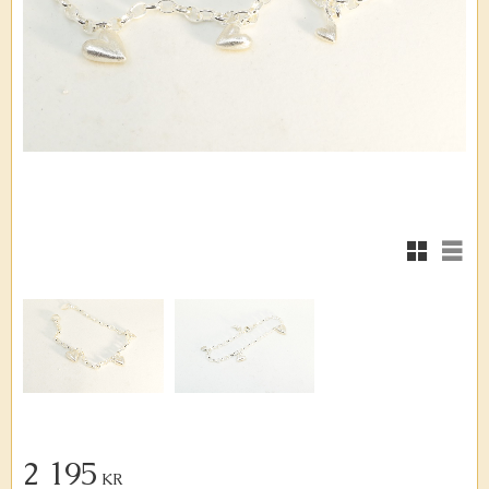
Rutnätsvy
Listv
2 195
KR