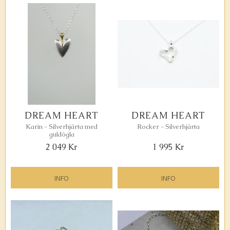
DREAM HEART
DREAM HEART
Karin - Silverhjärta med
Rocker - Silverhjärta
guldögla
2 049
Kr
1 995
Kr
INFO
INFO
Lägg till i favoriter
Lägg ti