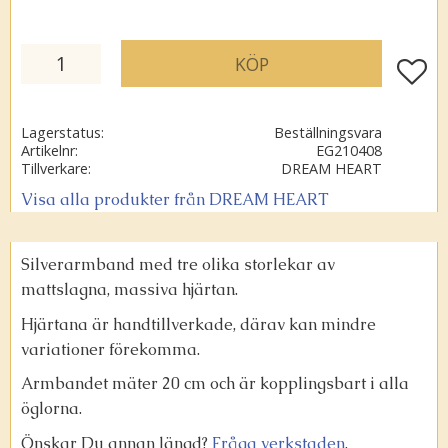
KÖP
Lägg ti
Lagerstatus
Beställningsvara
Artikelnr
EG210408
Tillverkare
DREAM HEART
Visa alla produkter från DREAM HEART
Silverarmband med tre olika storlekar av
mattslagna, massiva hjärtan.
Hjärtana är handtillverkade, därav kan mindre
variationer förekomma.
Armbandet mäter 20 cm och är kopplingsbart i alla
öglorna.
Önskar Du annan längd?
Fråga verkstaden
.