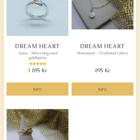
DREAM HEART
DREAM HEART
Anna - Silverring med
Statement - Armband i silver
guldhjärta
1 895
Kr
895
Kr
INFO
INFO
Lägg till i favoriter
Lägg ti