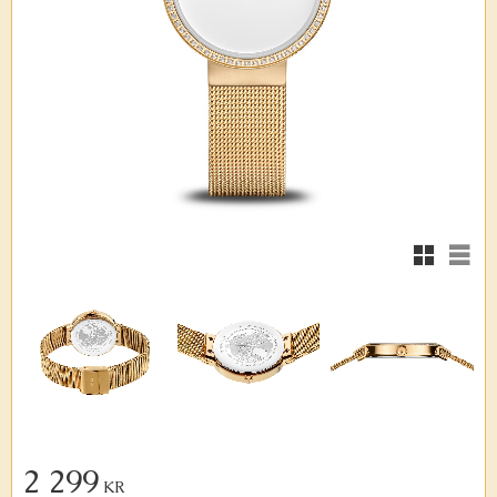
Rutnätsvy
Listv
2 299
KR