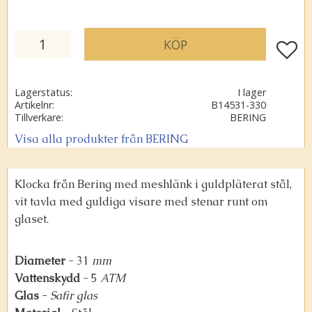
KÖP
Lägg ti
Lagerstatus
I lager
Artikelnr
B14531-330
Tillverkare
BERING
Visa alla produkter från BERING
Klocka från Bering med meshlänk i guldpläterat stål,
vit tavla med guldiga visare med stenar runt om
glaset.
Diameter
- 31
mm
Vattenskydd
- 5
ATM
Glas
-
Safir glas