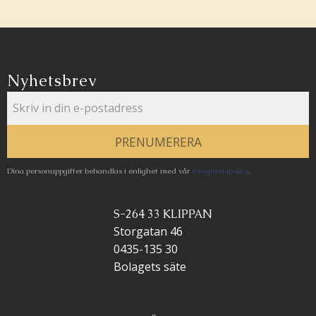
Nyhetsbrev
PRENUMERERA
Dina personuppgifter behandlas i enlighet med vår
integritetspolicy
.
S-264 33 KLIPPAN
Storgatan 46
0435-135 30
Bolagets säte