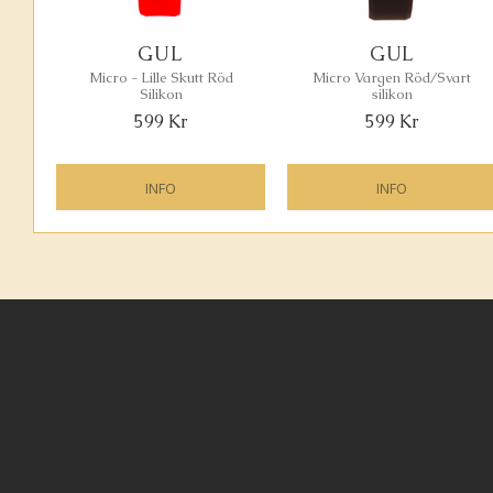
GUL
GUL
Micro - Lille Skutt Röd
Micro Vargen Röd/Svart
Silikon
silikon
599
Kr
599
Kr
INFO
INFO
Lägg till i favoriter
Läg