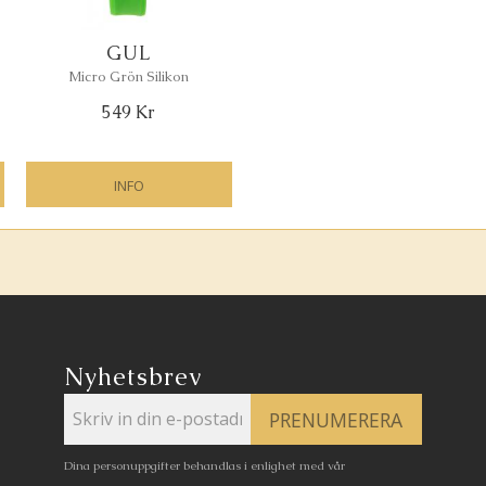
GUL
Micro Grön Silikon
549
Kr
INFO
g till i favoriter
Lägg till i favoriter
Nyhetsbrev
PRENUMERERA
Dina personuppgifter behandlas i enlighet med vår