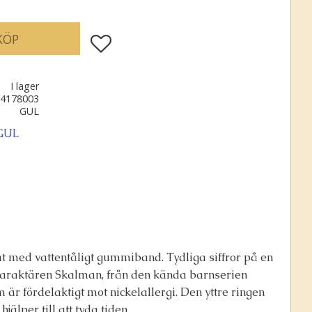
KÖP
Lägg till i favoriter
I lager
4178003
GUL
 GUL
t med vattentåligt gummiband. Tydliga siffror på en
karaktären Skalman, från den kända barnserien
om är fördelaktigt mot nickelallergi. Den yttre ringen
jälper till att tyda tiden.