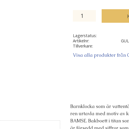
Lagerstatus
Artikelnr
GUL
Tillverkare
Visa alla produkter från
Barnklocka som är vattentä
ren urtavla med motiv av 
BAMSE
. Bakboett i titan s
är försedd med siffror som h