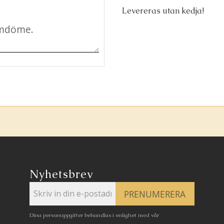
Levereras utan kedja!
Nyhetsbrev
PRENUMERERA
Dina personuppgifter behandlas i enlighet med vår