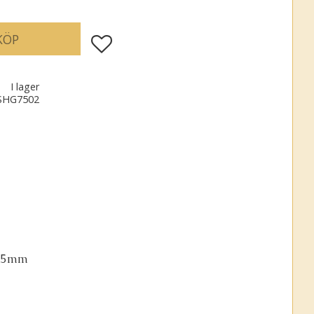
KÖP
Lägg till i favoriter
I lager
SHG7502
-9,5mm