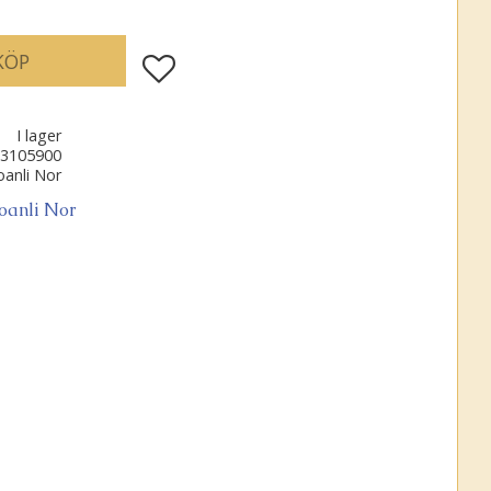
KÖP
Lägg till i favoriter
I lager
3105900
oanli Nor
Joanli Nor