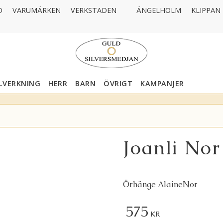
D
VARUMÄRKEN
VERKSTADEN
ÄNGELHOLM
KLIPPAN
LLVERKNING
HERR
BARN
ÖVRIGT
KAMPANJER
Joanli Nor
Örhänge AlaineNor
575
KR