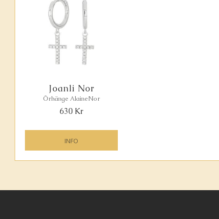
Joanli Nor
Örhänge AlaineNor
630
Kr
INFO
Lägg till i favoriter