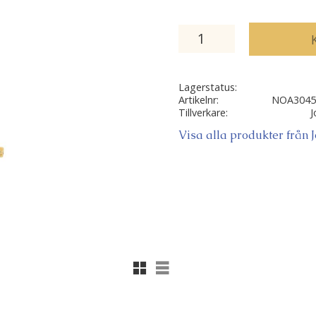
Lagerstatus
Artikelnr
NOA3045
Tillverkare
J
Visa alla produkter från 
Rutnätsvy
Listvy