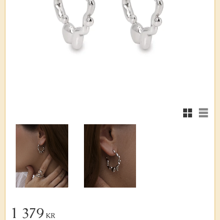
Rutnätsvy
Listv
1 379
KR