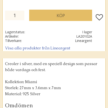
KÖP
Lägg ti
Lagerstatus
I lager
Artikelnr
LA20102A
Tillverkare
Lineargent
Visa alla produkter från Lineargent
Creoler i silver, med en speciell design som passar
både vardags och fest.
Kollektion: Miami
Storlek: 27mm x 3.6mm x 7mm
Material: 925 Silver
Omdömen