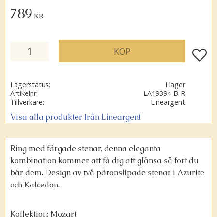
789
KR
KÖP
Lägg ti
Lagerstatus
I lager
Artikelnr
LA19394-B-R
Tillverkare
Lineargent
Visa alla produkter från Lineargent
Ring
med
färgade
stenar, d
enna
eleganta
kombination
kommer
att
få
dig
att
glänsa
så
fort
du
bär
dem.
D
esign
av
två
päronslipade s
tenar
i Azurite
och Kalcedon.
Kollektion: Mozart