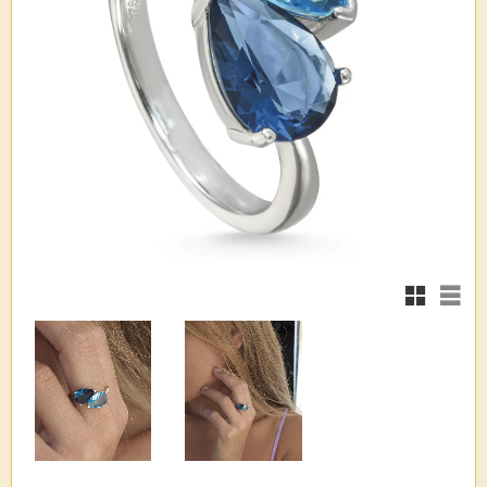
Rutnätsvy
Listv