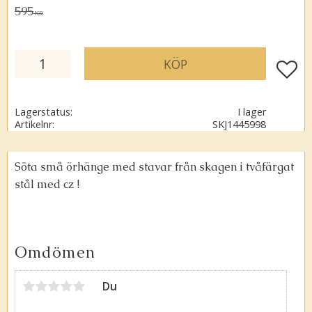
Ordinarie pris:
595
KR
KÖP
Lägg ti
Lagerstatus
I lager
Artikelnr
SKJ1445998
Söta små örhänge med stavar från skagen i tvåfärgat
stål med cz !
Omdömen
Du