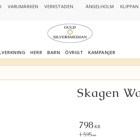
D
VARUMÄRKEN
VERKSTADEN
ÄNGELHOLM
KLIPPAN
LLVERKNING
HERR
BARN
ÖVRIGT
KAMPANJER
Skagen Wa
Nedsatt pris:
798
KR
Ordinarie pris:
1 595
KR