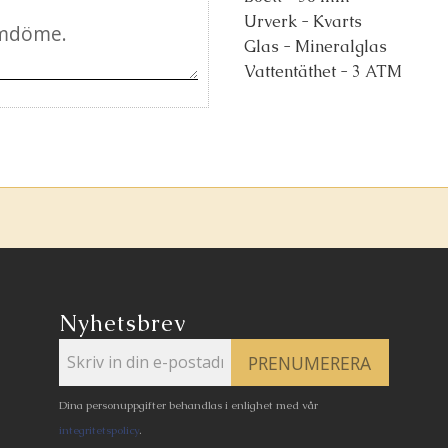
Urverk - Kvarts
Glas - Mineralglas
Vattentäthet - 3 ATM
Nyhetsbrev
PRENUMERERA
Dina personuppgifter behandlas i enlighet med vår
integritetspolicy
.