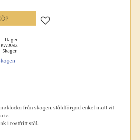
KÖP
Lägg till i favoriter
I lager
SKW3092
Skagen
 Skagen
damklocka från skagen. ståldfärgad enkel matt vit
are.
i rostfritt stål.