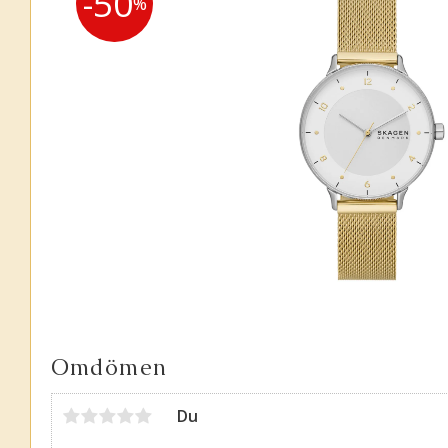
50
%
Omdömen
Du