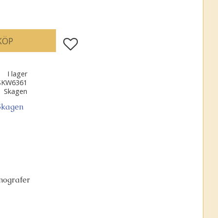
KÖP
Lägg till i favoriter
I lager
SKW6361
Skagen
 Skagen
onografer