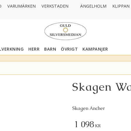
D
VARUMÄRKEN
VERKSTADEN
ÄNGELHOLM
KLIPPAN
LLVERKNING
HERR
BARN
ÖVRIGT
KAMPANJER
Skagen Wa
Skagen Ancher
Nedsatt pris:
1 098
KR