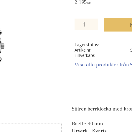
Ordinarie pris:
2 195
KR
Lagerstatus
Artikelnr
Tillverkare
Visa alla produkter från
Stilren herrklocka med kr
Boett - 40 mm
Urverk - Kvarts