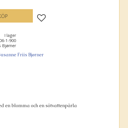
KÖP
Lägg till i favoriter
I lager
06-1-900
s Bjørner
Susanne Friis Bjørner
 med en blomma och en sötvattenpärla