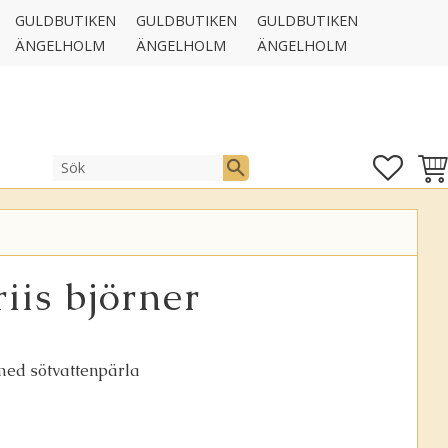
GULDBUTIKEN
GULDBUTIKEN
GULDBUTIKEN
ÄNGELHOLM
ÄNGELHOLM
ÄNGELHOLM
FAVOR
KUN
iis björner
med sötvattenpärla