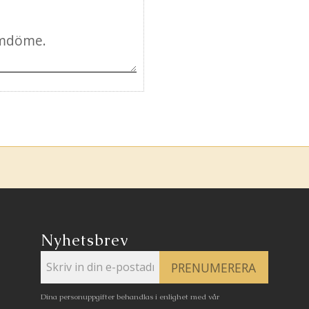
Nyhetsbrev
PRENUMERERA
Dina personuppgifter behandlas i enlighet med vår