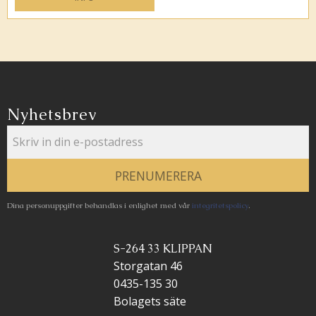
Lägg till i favoriter
Nyhetsbrev
PRENUMERERA
Dina personuppgifter behandlas i enlighet med vår
integritetspolicy
.
S-264 33 KLIPPAN
Storgatan 46
0435-135 30
Bolagets säte