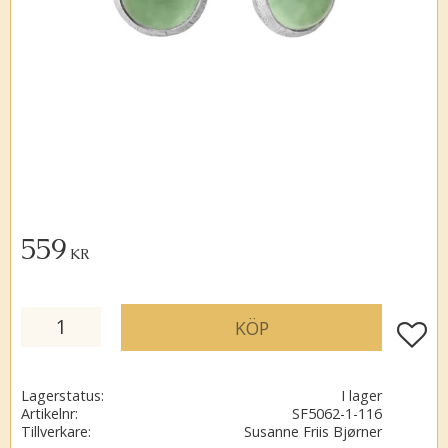
559
KR
KÖP
Lägg ti
Lagerstatus
I lager
Artikelnr
SF5062-1-116
Tillverkare
Susanne Friis Bjørner