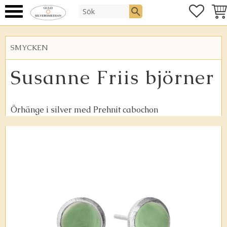
FAVOR
KUN
Meny
SMYCKEN
Susanne Friis björner
Örhänge i silver med Prehnit cabochon