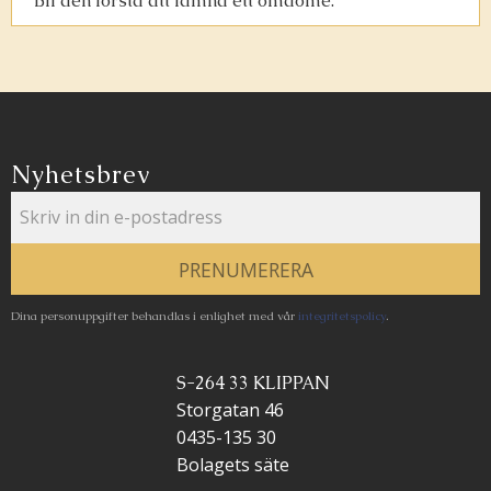
Bli den första att lämna ett omdöme.
Nyhetsbrev
PRENUMERERA
Dina personuppgifter behandlas i enlighet med vår
integritetspolicy
.
S-264 33 KLIPPAN
Storgatan 46
0435-135 30
Bolagets säte