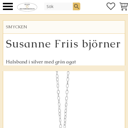
FAVOR
KUN
Meny
SMYCKEN
Susanne Friis björner
Halsband i silver med grön agat