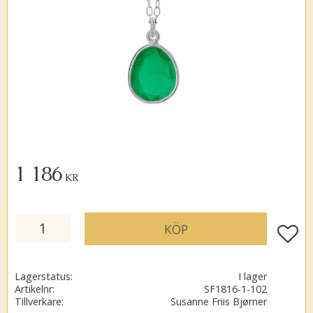
1 186
KR
KÖP
Lägg ti
Lagerstatus
I lager
Artikelnr
SF1816-1-102
Tillverkare
Susanne Friis Bjørner