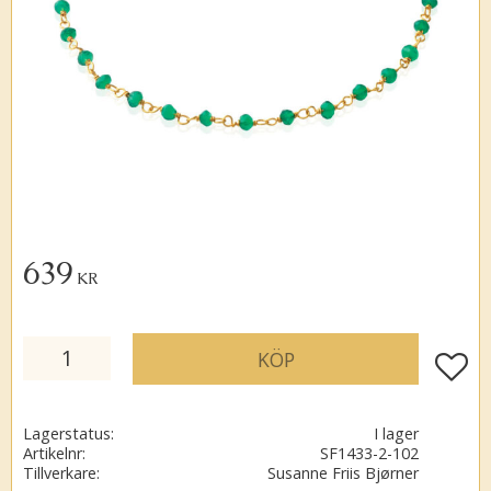
639
KR
KÖP
Lägg ti
Lagerstatus
I lager
Artikelnr
SF1433-2-102
Tillverkare
Susanne Friis Bjørner