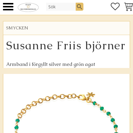
FAVOR
KUN
Meny
SMYCKEN
Susanne Friis björner
Armband i förgyllt silver med grön agat