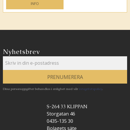
INFO
Lägg till i favoriter
Nyhetsbrev
PRENUMERERA
Dina personuppgifter behandlas i enlighet med vår
integritetspolicy
.
S-264 33 KLIPPAN
Storgatan 46
0435-135 30
Bolagets säte