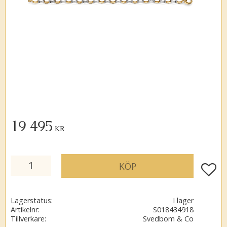
19 495
KR
KÖP
Lägg ti
Lagerstatus
I lager
Artikelnr
S018434918
Tillverkare
Svedbom & Co