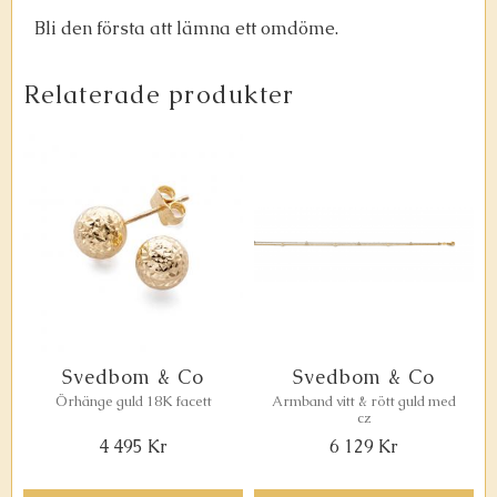
Bli den första att lämna ett omdöme.
Relaterade produkter
Svedbom & Co
Svedbom & Co
Örhänge guld 18K facett
Armband vitt & rött guld med
cz
4 495
Kr
6 129
Kr