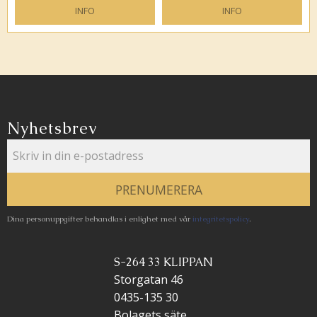
INFO
INFO
Lägg till i favoriter
Lägg ti
Nyhetsbrev
PRENUMERERA
Dina personuppgifter behandlas i enlighet med vår
integritetspolicy
.
S-264 33 KLIPPAN
Storgatan 46
0435-135 30
Bolagets säte