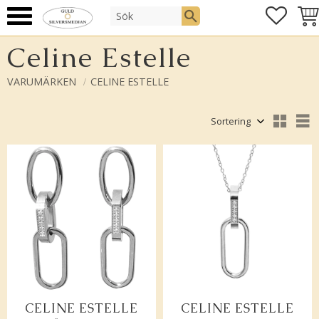
FAVOR
KUN
Meny
Celine Estelle
VARUMÄRKEN
CELINE ESTELLE
Välj sortering
V
CELINE ESTELLE
CELINE ESTELLE