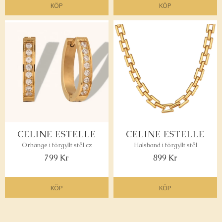
KÖP
KÖP
Lägg till i favoriter
Lägg 
CELINE ESTELLE
CELINE ESTELLE
Örhänge i förgyllt stål cz
Halsband i förgyllt stål
799
Kr
899
Kr
KÖP
KÖP
Lägg till i favoriter
Lägg 