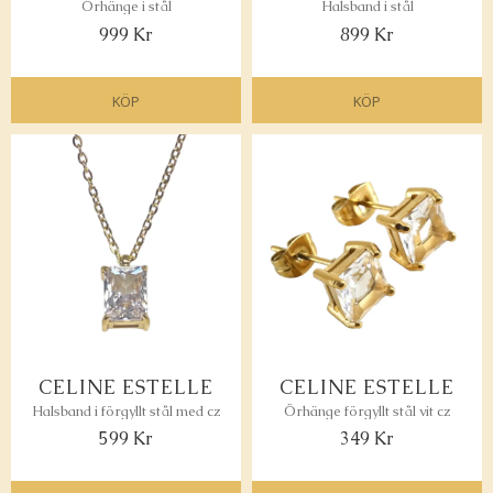
Örhänge i stål
Halsband i stål
999
Kr
899
Kr
KÖP
KÖP
Lägg till i favoriter
Lägg 
CELINE ESTELLE
CELINE ESTELLE
Halsband i förgyllt stål med cz
Örhänge förgyllt stål vit cz
599
Kr
349
Kr