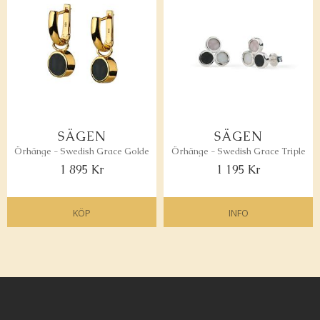
SÄGEN
SÄGEN
Örhänge - Swedish Grace Golden Rotate
Örhänge - Swedish Grace Triple
1 895
Kr
1 195
Kr
KÖP
INFO
Lägg till i favoriter
Lägg 