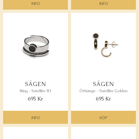
INFO
INFO
Lägg till i favoriter
Lägg 
SÄGEN
SÄGEN
Ring - Satellite R1
Örhänge - Satellite Golden
695
Kr
695
Kr
INFO
KÖP
Lägg till i favoriter
Lägg 