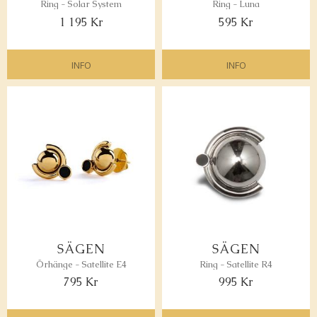
Ring - Solar System
Ring - Luna
1 195
Kr
595
Kr
INFO
INFO
Lägg till i favoriter
Lägg 
SÄGEN
SÄGEN
Örhänge - Satellite E4
Ring - Satellite R4
795
Kr
995
Kr