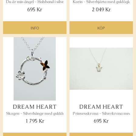
Du är min ängel - Halsband i silver och/eller guld
Karin - Silverhjärta med guldögla
695
Kr
2 049
Kr
INFO
KÖP
Lägg till i favoriter
Lägg 
DREAM HEART
DREAM HEART
Skogen - Silverhänge med gulddetalj
Prinsesskrona - Silverkrona med gu
1 795
Kr
695
Kr