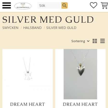
FAVOR
KUN
Meny
SILVER MED GULD
SMYCKEN
HALSBAND
SILVER MED GULD
Välj sortering
V
DREAM HEART
DREAM HEART