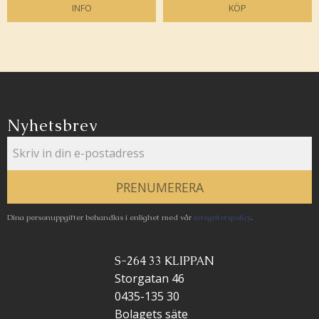
INFO
KÖP
Lägg till i favoriter
Lägg 
Nyhetsbrev
PRENUMERERA
Dina personuppgifter behandlas i enlighet med vår
integritetspolicy
.
S-264 33 KLIPPAN
Storgatan 46
0435-135 30
Bolagets säte